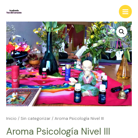
Ir
al
Main
contenido
Menu
Inicio
/
Sin categorizar
/ Aroma Psicología Nivel III
Aroma Psicología Nivel III