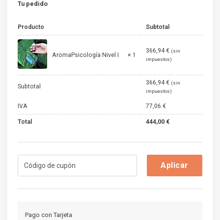
Tu pedido
Producto
Subtotal
366,94
€
(sin
AromaPsicología Nivel I
× 1
impuestos)
366,94
€
(sin
Subtotal
impuestos)
IVA
77,06
€
Total
444,00
€
Aplicar
Pago con Tarjeta