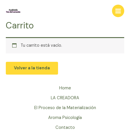
Ir
al
Main
contenido
Carrito
Menu
Tu carrito está vacío.
Volver a la tienda
Home
LA CREADORA
El Proceso de la Materialización
Aroma Psicología
Contacto